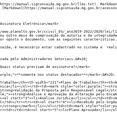
nte, o que atesta a autenticidade desses documentos eletrônicos.

A assinatura deverá ser de um <mark style="color:orange;">**usuário interno ou externo**</mark>, variando por **tipo de documento**.&#x20;

***

## Tipos de Documentos e Assinaturas

{% hint style="warning" %}
**Sim&#x20;**<mark style="color:green;">**(S)**</mark>  usuário <mark style="color:green;">**necessita assinar**</mark> o documento

**Não&#x20;**<mark style="color:red;">**(N)**</mark>  usuário <mark style="color:red;">**não necessita assinar**</mark> o documento.&#x20;
{% endhint %}

|                           **Nome do Documento** (nome do documento anexado no Sigcon-saída)                          | **Assinatura usuários&#x20;**<mark style="color:purple;">**Internos**</mark> (Órgãos e Entidades Públicas) | **Assinatura usuários&#x20;**<mark style="color:purple;">**Externo**</mark> (Organizações da Sociedade Civil (OSC) e Entidades Municipais) |
| :------------------------------------------------------------------------------------------------------------------: | :--------------------------------------------------------------------------------------------------------: | :----------------------------------------------------------------------------------------------------------------------------------------: |
|                                                     APOSTILAMENTO                                                    |                                                      S                                                     |                                                                      S                                                                     |
|                               ATESTE - APROVAÇÃO DE DOCUMENTOS PELO REPRESENTANTE LEGAL                              |                                                      N                                                     |                                                                      S                                                                     |
|                                  ATESTE - AUTORIA DOCUMENTAÇÃO TÉCNICA REFORMA/OBRA                                  |                                                      N                                                     |                                                                      S                                                                     |
|                                                ATESTE PARECER JURÍDICO                                               |                                                      S                                                     |                                                                      N                                                                     |
|                                     AUTORIZAÇÃO AMBIENTAL DE FUNCIONAMENTO (AAF)                                     |                                                      N                                                     |                                                                      S                                                                     |
|                                     AUTORIZAÇÃO FORMAL DO PROPRIETÁRIO DO TERRENO                                    |                                                      N                                                     |                                                                      S                                        