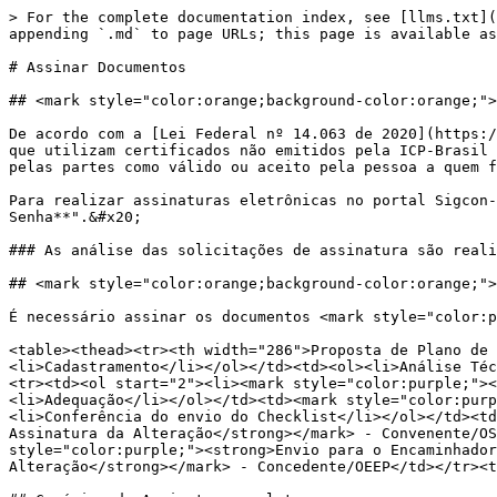
> For the complete documentation index, see [llms.txt](https://manual.sigconsaida.mg.gov.br/llms.txt). Markdown versions of documentation pages are available by appending `.md` to page URLs; this page is available as [Markdown](https://manual.sigconsaida.mg.gov.br/acessos-iniciais-e-gerenciamento/assinar-documentos.md).

# Assinar Documentos

## <mark style="color:orange;background-color:orange;">Assinatura Eletrônica</mark>

De acordo com a [Lei Federal nº 14.063 de 2020](https://www.planalto.gov.br/ccivil_03/_ato2019-2022/2020/lei/l14063.htm), as assinaturas eletrônicas avançadas são as que utilizam certificados não emitidos pela ICP-Brasil ou outro meio de comprovação da autoria e da integridade de documentos em forma eletrônica, desde que admitido pelas partes como válido ou aceito pela pessoa a quem for oposto o documento, com as seguintes características.

Para realizar assinaturas eletrônicas no portal Sigcon-saída, é necessário estar cadastrado no sistema e  realizar a "**Solicitação de Assinatura com Usuário e Senha**".&#x20;

### As análise das solicitações de assinatura são realizada pelo Administradores Setoriais.&#x20;

## <mark style="color:orange;background-color:orange;">Quais status precisam de assinatura?</mark>

É necessário assinar os documentos <mark style="color:purple;">**somente nos status destacados**</mark>:&#x20;

<table><thead><tr><th width="286">Proposta de Plano de Trabalho</th><th width="221">Plano de Trabalho</th><th>Alteração</th></tr></thead><tbody><tr><td><ol><li>Cadastramento</li></ol></td><td><ol><li>Análise Técnica</li></ol></td><td><mark style="color:purple;"><strong>Validação da Alteração</strong></mark> </td></tr><tr><td><ol start="2"><li><mark style="color:purple;"><strong>Validação da Proposta pelo Responsável Legal</strong></mark></li></ol></td><td><ol start="2"><li>Adequação</li></ol></td><td><mark style="color:purple;"><strong>Análise e Aprovação da Alteração pelo Encaminhador</strong></mark></td></tr><tr><td><ol start="3"><li>Conferência do envio do Checklist</li></ol></td><td><ol start="3"><li>Análise Jurídica</li></ol></td><td><mark style="color:purple;"><strong>Processo de Assinatura da Alteração</strong></mark> - Convenente/OSC</td></tr><tr><td><ol start="4"><li>Recebido pelo órgão</li></ol></td><td><ol start="4"><li><mark style="color:purple;"><strong>Envio para o Encaminhador</strong></mark></li></ol></td><td><mark style="color:purple;"><strong>Processo de Assinatura da Alteração</strong></mark> - Concedente/OEEP</td></tr><tr><td></td><td><ol start="5"><li>Plano Aprovado</li></ol></td><td></td></tr></tbody></table>

## Cenários de Assinatura em lote

{% tabs %}
{% tab title="Plano de Trabalho" %}
Se o processo está na fase de *Plano de Trabalho* no status **“PROCESSO DE ASSINATURA - CONVENENTE/OSC”** ou **“PROCESSO DE ASSINATURA - CONCEDENTE/OEEP**”, no momento da assinatura em lote, o sistema vai verificar e permitir a assinatura nos seguintes casos:&#x20;

* Para qualquer tipo: PLANO DE TRABALHO&#x20;
* Para o instrumento do tipo “Convênio”: TERMO DO CONVÊNIO
* Para o instrumento do tipo “Termo de Fomento”: TERMO DE FOMENTO
* Para o instrumento do tipo “Termo de Colaboração”: TERMO DE COLABORAÇÃO
  {% endtab %}
  {% endtabs %}

***

## <mark style="color:orange;background-color:orange;">Qual documento precisa de assinatura?</mark>

Para garantir a validade desses documentos é necessário assinar esses documentos digitalme