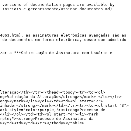
                             |
|                                                  BOLETIM DE MEDIÇÃO                                                  |                                                      S                                                     |                                                                      S                                                                     |
|                                                       CADIN-MG                                                       |                                                      N                                                     |                                                                      N                                                                     |
|                                                        CAFIMP                                                        |                                                      N                                                     |                                                                      N                                                                     |
|                                             CALCULO CONTRAPARTIDA MÍNIMA                                             |                                                      N                                                     |                                                                      N                                                                     |
|                                                         CEPIM                                                        |                                                      N                                                     |                                                                      N                                                                     |
|                                                   CHECKLIST ANEXADO                                                  |                                                      S                                                     |                                                                      S                                                                     |
|                                     COMPROVAÇÃO CAPACIDADE TÉCNICA E PROFISSIONAL                                    |                                                      N                                                     |                                                                      S                                                                     |
|                              COMPROVAÇÃO DA SITUAÇÃO POSSESSÓRIA DO IMÓVEL DA INSTALAÇÃO                             |                                                      N                                                     |                                                                      S                                                                     |
|                                       COMPROVANTE DE ABERTURA 