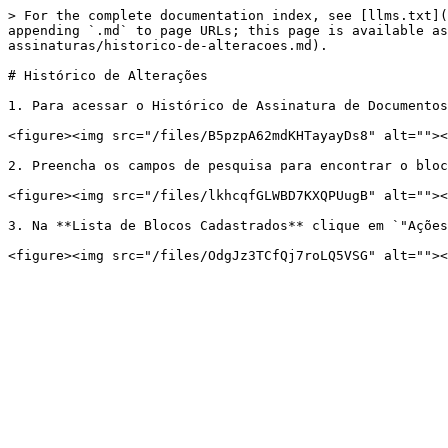
> For the complete documentation index, see [llms.txt](
appending `.md` to page URLs; this page is available as
assinaturas/historico-de-alteracoes.md).

# Histórico de Alterações

1. Para acessar o Histórico de Assinatura de Documentos
<figure><img src="/files/B5pzpA62mdKHTayayDs8" alt=""><
2. Preencha os campos de pesquisa para encontrar o bloc
<figure><img src="/files/lkhcqfGLWBD7KXQPUugB" alt=""><
3. Na **Lista de Blocos Cadastrados** clique em `"Ações