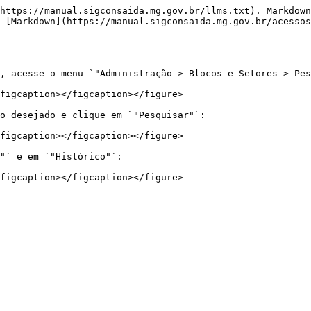
https://manual.sigconsaida.mg.gov.br/llms.txt). Markdown
 [Markdown](https://manual.sigconsaida.mg.gov.br/acessos
, acesse o menu `"Administração > Blocos e Setores > Pes
figcaption></figcaption></figure>

o desejado e clique em `"Pesquisar"`:

figcaption></figcaption></figure>

"` e em `"Histórico"`:
