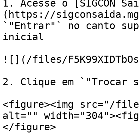
1. Acesse o [SIGCON Saí
(https://sigconsaida.mg
`"Entrar"` no canto sup
inicial

![](/files/F5K99XIDTbOs
2. Clique em `"Trocar s
<figure><img src="/file
alt="" width="304"><fig
</figure>
