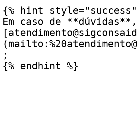
{% hint style="success" 
Em caso de **dúvidas**,
[atendimento@sigconsaid
(mailto:%20atendimento@
;
