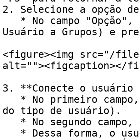
2. Selecione a opção de
   * No campo "Opção", digite `04` (CONECTAR 
Usuário a Grupos) e pre
<figure><img src="/file
alt=""><figcaption></fi
3. **Conecte o usuário 
   * No primeiro campo, digite `X` (independente 
do tipo de usuário).

   * No segundo campo, digite `O` (Operador).

   * Dessa forma, o usuário será conectado à UGD 