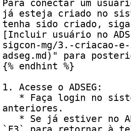
Para conectar um usuári
já esteja criado no sis
tenha sido criado, siga
[Incluir usuário no ADS
sigcon-mg/3.-criacao-e-
adseg.md)" para posteri
{% endhint %}

1. Acesse o ADSEG:

   * Faça login no sistema conforme as instruções 
anteriores.

   * Se já estiver no ADSEG, pressione a tecla 
`F3` para retornar à te