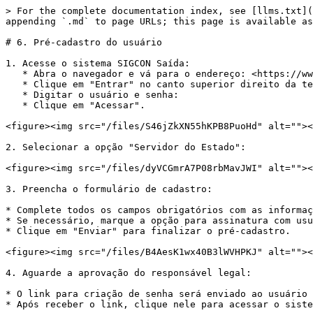
> For the complete documentation index, see [llms.txt](
appending `.md` to page URLs; this page is available as
# 6. Pré-cadastro do usuário

1. Acesse o sistema SIGCON Saída:

   * Abra o navegador e vá para o endereço: <https://www.convenios.mg.gov.br/sigconv2/public/pages/login_portal.jsf>

   * Clique em "Entrar" no canto superior direito da tela inicial.

   * Digitar o usuário e senha:

   * Clique em "Acessar".

<figure><img src="/files/S46jZkXN55hKPB8PuoHd" alt=""><
2. Selecionar a opção "Servidor do Estado":

<figure><img src="/files/dyVCGmrA7P08rbMavJWI" alt=""><
3. Preencha o formulário de cadastro:

* Complete todos os campos obrigatórios com as informaç
* Se necessário, marque a opção para assinatura com usu
* Clique em "Enviar" para finalizar o pré-cadastro.

<figure><img src="/files/B4AesK1wx40B3lWVHPKJ" alt=""><
4. Aguarde a aprovação do responsável legal:

* O link para criação de senha será enviado ao usuário 
* Após receber o link, clique nele para acessar o siste