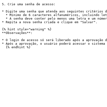
5. Crie uma senha de acesso:

* Digite uma senha que atenda aos seguintes critérios d
  * Mínimo de 6 caracteres alfanuméricos, incluindo letras maiúsculas, minúsculas e caracteres especiais.

  * A senha deve conter pelo menos uma letra e um número.

* Repita a nova senha criada e clique em "Salvar".

{% hint style="warning" %}

**Observações**:

* O login de acesso só será liberado após a aprovação d
* Após a aprovação, o usuário poderá acessar o sistema 