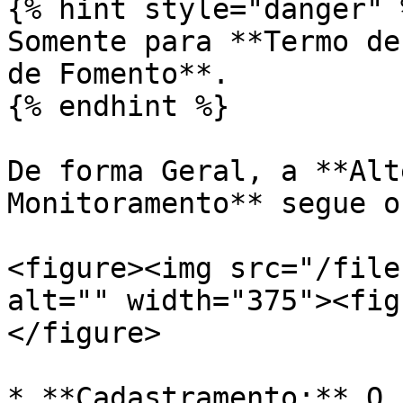
{% hint style="danger" %
Somente para **Termo de
de Fomento**.

{% endhint %}

De forma Geral, a **Alt
Monitoramento** segue o
<figure><img src="/file
alt="" width="375"><fig
</figure>

* **Cadastramento:** O 