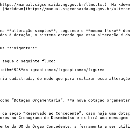
https://manual.sigconsaida.mg.gov.br/llms.txt). Markdown
 [Markdown](https://manual.sigconsaida.mg.gov.br/alterac
ma **alteração simples**, seguindo o **mesmo fluxo** den
dos à dotação, o sistema entende que essa alteração é do
us **"Vigente"**.

 segue o seguinte fluxo:

idth="525"><figcaption></figcaption></figure>

ria cadastrada, de modo que para realizar essa alteração
como “Dotação Orçamentária”, **a nova dotação orçamentár
 da seção “Reservado ao Concedente”, caso haja uma dotaç
ores no Cronograma de Desembolso e exibirá uma mensagem 