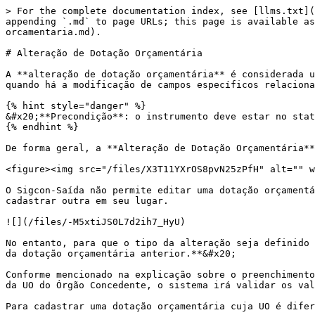
> For the complete documentation index, see [llms.txt](
appending `.md` to page URLs; this page is available as
orcamentaria.md).

# Alteração de Dotação Orçamentária

A **alteração de dotação orçamentária** é considerada u
quando há a modificação de campos específicos relaciona
{% hint style="danger" %}

&#x20;**Precondição**: o instrumento deve estar no stat
{% endhint %}

De forma geral, a **Alteração de Dotação Orçamentária**
<figure><img src="/files/X3T11YXrOS8pvN25zPfH" alt="" w
O Sigcon-Saída não permite editar uma dotação orçamentá
cadastrar outra em seu lugar.

![](/files/-M5xtiJS0L7d2ih7_HyU)

No entanto, para que o tipo da alteração seja definido 
da dotação orçamentária anterior.**&#x20;

Conforme mencionado na explicação sobre o preenchimento
da UO do Órgão Concedente, o sistema irá validar os val