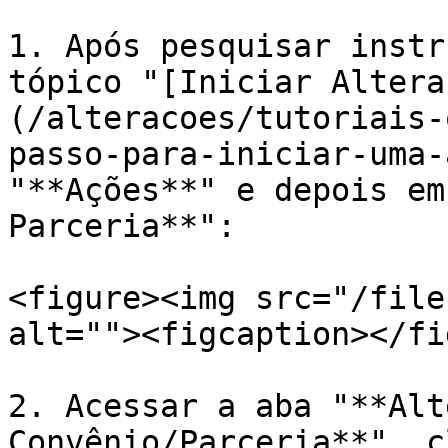
1. Após pesquisar instr
tópico "[Iniciar Altera
(/alteracoes/tutoriais-
passo-para-iniciar-uma-
"**Ações**" e depois em
Parceria**":

<figure><img src="/file
alt=""><figcaption></fi
2. Acessar a aba "**Alt
Convênio/Parceria**", c