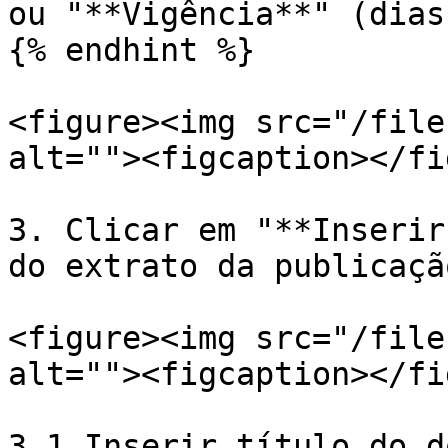
ou "**Vigência**" (dias
{% endhint %}

<figure><img src="/file
alt=""><figcaption></fi
3. Clicar em "**Inserir
do extrato da publicaçã
<figure><img src="/file
alt=""><figcaption></fi
3.1 Inserir título do d