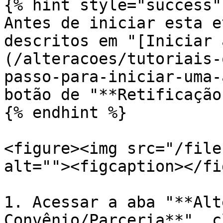
{% hint style="success" 
Antes de iniciar esta e
descritos em "[Iniciar 
(/alteracoes/tutoriais-
passo-para-iniciar-uma-
botão de "**Retificação
{% endhint %}

<figure><img src="/file
alt=""><figcaption></fi
1. Acessar a aba "**Alt
Convênio/Parceria**", c