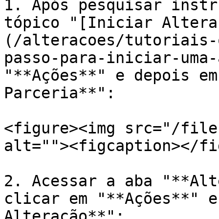
1. Após pesquisar instr
tópico "[Iniciar Altera
(/alteracoes/tutoriais-
passo-para-iniciar-uma-
"**Ações**" e depois em
Parceria**":

<figure><img src="/file
alt=""><figcaption></fi
2. Acessar a aba "**Alt
clicar em "**Ações**" e
Alteração**":
