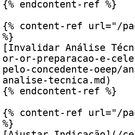
{% endcontent-ref %}

{% content-ref url="/pa
%}

[Invalidar Análise Técn
or-or-preparacao-e-cele
pelo-concedente-oeep/an
analise-tecnica.md)

{% endcontent-ref %}

{% content-ref url="/pa
%}

[Ajustar Indicação](/ce