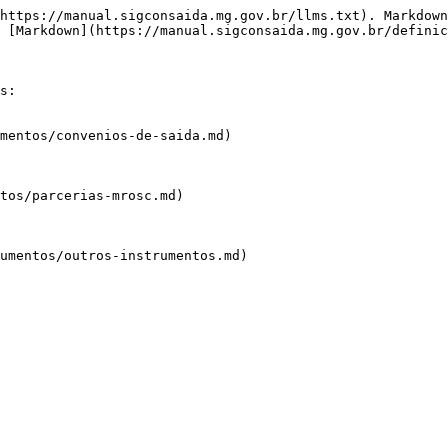
https://manual.sigconsaida.mg.gov.br/llms.txt). Markdown
 [Markdown](https://manual.sigconsaida.mg.gov.br/definic
s:

mentos/convenios-de-saida.md)

tos/parcerias-mrosc.md)

umentos/outros-instrumentos.md)
