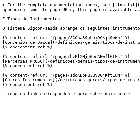
> For the complete documentation index, see [llms.txt](
appending `.md` to page URLs; this page is available as
# Tipos de Instrumentos

O sistema Sigcon-saída abrange os seguintes instrumento
{% content-ref url="/pages/2CQna39gLbiD6kjs9eWh" %}

[Convênios de Saída](/definicoes-gerais/tipos-de-instru
{% endcontent-ref %}

{% content-ref url="/pages/hvKl2Hj50onARwflGIMs" %}

[Parcerias MROSC](/definicoes-gerais/tipos-de-instrumen
{% endcontent-ref %}

{% content-ref url="/pages/1dqKBpRu3uv8C4KftLuN" %}

[Outros Instrumentos](/definicoes-gerais/tipos-de-instr
{% endcontent-ref %}
