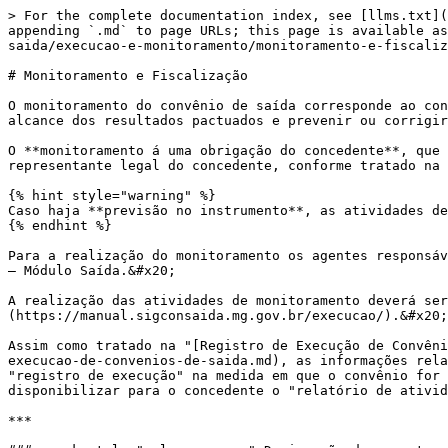
> For the complete documentation index, see [llms.txt](https://manual.sigconsaida.mg.gov.br/llms.txt). Markdown versions of documentation pages are available by appending `.md` to page URLs; this page is available as [Markdown](https://manual.sigconsaida.mg.gov.br/definicoes-gerais/tipos-de-instrumentos/convenios-de-saida/execucao-e-monitoramento/monitoramento-e-fiscalizacao.md).

# Monitoramento e Fiscalização

O monitoramento do convênio de saída corresponde ao conjunto de práticas contínuas destinadas ao acompanhamento da execução do convênio de saída, visando assegurar o alcance dos resultados pactuados e prevenir ou corrigir inconformidades.&#x20;

O **monitoramento á uma obrigação do concedente**, que deve ser executadas pelos agentes responsáveis pelo monitoramento, conforme designação realizada pelo representante legal do concedente, conforme tratado na seção anterior.&#x20;

{% hint style="warning" %}
Caso haja **previsão no instrumento**, as atividades de monitoramento e fiscalização podem ser reservadas para o **interveniente**.
{% endhint %}

Para a realização do monitoramento os agentes responsáveis deverão fazer uso das informações registradas pelo convenente sobre a execução do instrumento no Sigcon-MG – Módulo Saída.&#x20;

A realização das atividades de monitoramento deverá ser circunstanciada nos [relatórios técnicos de monitoramento no Sigcon-MG – Módulo Saída](https://manual.sigconsaida.mg.gov.br/execucao/).&#x20;

Assim como tratado na "[Registro de Execução de Convênio de Saída"](/definicoes-gerais/tipos-de-instrumentos/convenios-de-saida/execucao-e-monitoramento/registros-de-execucao-de-convenios-de-saida.md), as informações relativas à execução devem ser registradas pelo convenente no Sigcon-MG Módulo Saída, a partir da funcionalidade "registro de execução" na medida em que o convênio for executado. Além desse registro, na periodicidade definida no termo de convênio de saída, o convenente deverá disponibilizar para o concedente o "relatório de atividades", que consiste no principal documento que subsidiará as atividades de monitoramento.&#x20;

***

### <mark style="color:orange;">Designação dos agentes responsáveis pelo monitoramento e pela fiscalização do convênio de saída</mark>

O primeiro passo que o órgão ou entidade concedente deverá realizar para que o monitoramento e a fiscalização sejam feitos de forma regular é **designação, por parte do representante legal, dos agentes responsáveis pelo monitoramento e pela fiscalização do convênio de saída**. Essa ação também pode ocorrer antes da publicação do convênio de saída, durante a elaboração do plano de trabalho.&#x20;

Caso o órgão concedente opte por designar os agentes após a entrada em vigor do instrumento é importante que essa ação seja realizada o quanto antes para que as ações de monitoramento sejam realizadas tempestivamente, por agente competente. &#x20;

A **designação deve ser realizada no Sigcon-MG Módulo Saída** e é facultado ao representante legal do concedente designar um único agente para cada uma das funções - responsável pelo monitoramento e responsável pela fiscalização, ou uma equipe para cada função ou, ainda, um mesmo agente ou equipe para o desempenho das duas funções.&#x20;

Para a designação, o representante legal do concedente deverá considerar as competências e aptidões dos responsáveis pelo monitoramento e fiscalização, de forma que as atividades atribuídas sejam compa