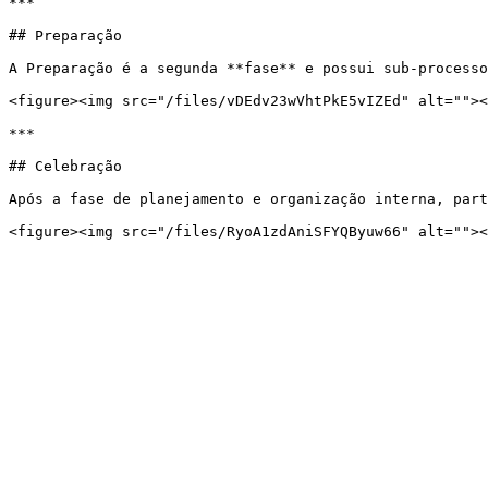
***

## Preparação

A Preparação é a segunda **fase** e possui sub-processo
<figure><img src="/files/vDEdv23wVhtPkE5vIZEd" alt=""><
***

## Celebração

Após a fase de planejamento e organização interna, part