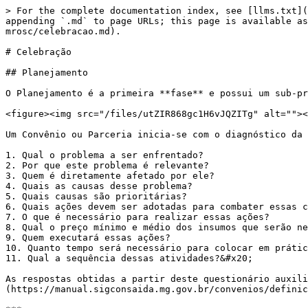
> For the complete documentation index, see [llms.txt](
appending `.md` to page URLs; this page is available as
mrosc/celebracao.md).

# Celebração

## Planejamento

O Planejamento é a primeira **fase** e possui um sub-pr
<figure><img src="/files/utZIR868gc1H6vJQZITg" alt=""><
Um Convênio ou Parceria inicia-se com o diagnóstico da 
1. Qual o problema a ser enfrentado?

2. Por que este problema é relevante?

3. Quem é diretamente afetado por ele?

4. Quais as causas desse problema?

5. Quais causas são prioritárias?

6. Quais ações devem ser adotadas para combater essas c
7. O que é necessário para realizar essas ações?

8. Qual o preço mínimo e médio dos insumos que serão ne
9. Quem executará essas ações?

10. Quanto tempo será necessário para colocar em prátic
11. Qual a sequência dessas atividades?&#x20;

As respostas obtidas a partir deste questionário auxili
(https://manual.sigconsaida.mg.gov.br/convenios/definic