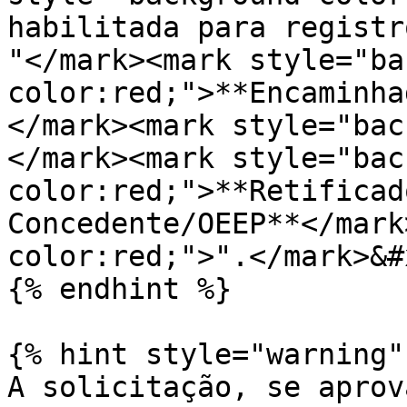
habilitada para registr
"</mark><mark style="ba
color:red;">**Encaminha
</mark><mark style="bac
</mark><mark style="bac
color:red;">**Retificad
Concedente/OEEP**</mark
color:red;">".</mark>&#x
{% endhint %}

{% hint style="warning" 
A solicitação, se aprov