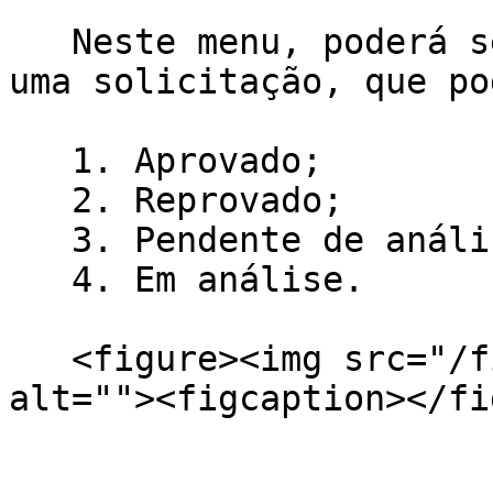
   Neste menu, poderá ser verificado o status de 
uma solicitação, que po
   1. Aprovado;

   2. Reprovado;

   3. Pendente de análise e&#x20;

   4. Em análise.

   <figure><img src="/files/7clfUObcZi0PRSkoI81N" 