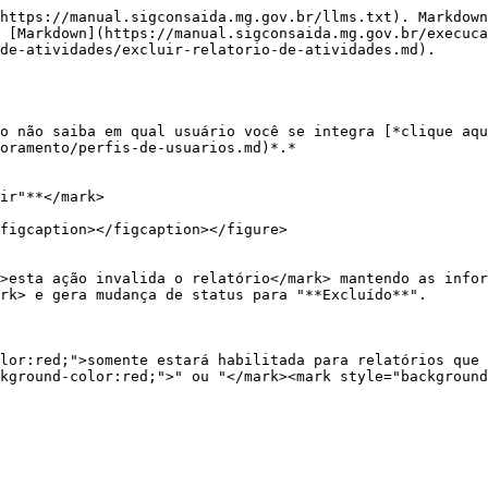
https://manual.sigconsaida.mg.gov.br/llms.txt). Markdown
 [Markdown](https://manual.sigconsaida.mg.gov.br/execuca
de-atividades/excluir-relatorio-de-atividades.md).

o não saiba em qual usuário você se integra [*clique aqu
oramento/perfis-de-usuarios.md)*.*

ir"**</mark>

figcaption></figcaption></figure>

>esta ação invalida o relatório</mark> mantendo as infor
rk> e gera mudança de status para "**Excluído**".

lor:red;">somente estará habilitada para relatórios que 
kground-color:red;">" ou "</mark><mark style="background