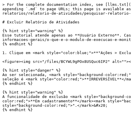
> For the complete documentation index, see [llms.txt](
appending `.md` to page URLs; this page is available as
relatorios/relatorio-de-atividades/pesquisar-relatorio-
# Excluir Relatório de Atividades

{% hint style="warning" %}

Esse tutorial atende apenas ao **Usuário Externo**. Cas
informacoes-gerais/o-que-e-o-modulo-de-execucao-e-monit
{% endhint %}

1. Clique em <mark style="color:blue;">**"Ações > Exclu
<figure><img src="/files/BCYWL9gPOx8USQuc6IP2" alt=""><
{% hint style="danger" %}

Ao ser selecionada, <mark style="background-color:red;"
seleção é <mark style="color:red;">**IRREVERSÍVEL**</ma
{% endhint %}

{% hint style="warning" %}

A funcionalidade de exclusão <mark style="background-co
color:red;">**Em cadastramento**</mark><mark style="bac
style="background-color:red;">".</mark>&#x20;
