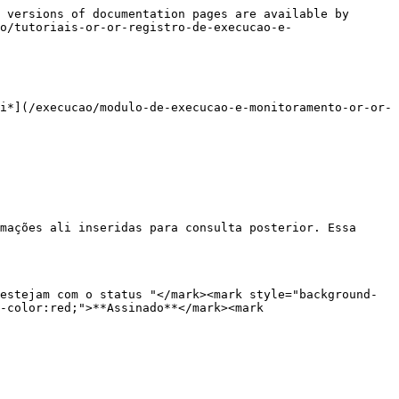
 versions of documentation pages are available by 
o/tutoriais-or-or-registro-de-execucao-e-
i*](/execucao/modulo-de-execucao-e-monitoramento-or-or-
mações ali inseridas para consulta posterior. Essa 
estejam com o status "</mark><mark style="background-
-color:red;">**Assinado**</mark><mark 