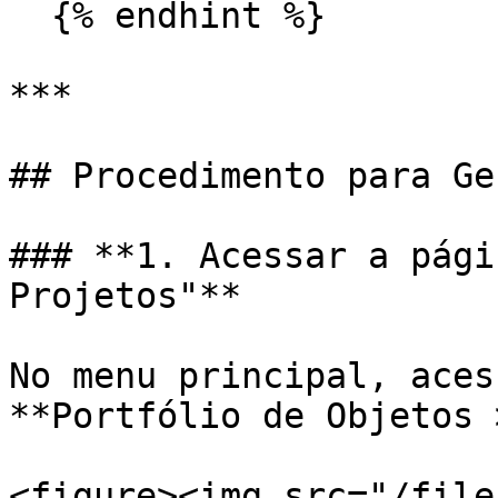
  {% endhint %}

***

## Procedimento para Ge
### **1. Acessar a pági
Projetos"**

No menu principal, acess
**Portfólio de Objetos 
<figure><img src="/file