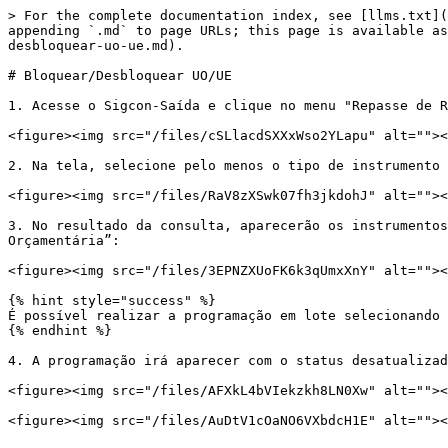
> For the complete documentation index, see [llms.txt](
appending `.md` to page URLs; this page is available as
desbloquear-uo-ue.md).

# Bloquear/Desbloquear UO/UE

1. Acesse o Sigcon-Saída e clique no menu "Repasse de R
<figure><img src="/files/cSLlacdSXXxWso2YLapu" alt=""><
2. Na tela, selecione pelo menos o tipo de instrumento 
<figure><img src="/files/RaV8zXSwk07fh3jkdohJ" alt=""><
3. No resultado da consulta, aparecerão os instrumentos
Orçamentária”:

<figure><img src="/files/3EPNZXUoFK6k3qUmxXnY" alt=""><
{% hint style="success" %}

É possível realizar a programação em lote selecionando 
{% endhint %}

4. A programação irá aparecer com o status desatualizad
<figure><img src="/files/AFXkL4bVIekzkh8LN0Xw" alt=""><