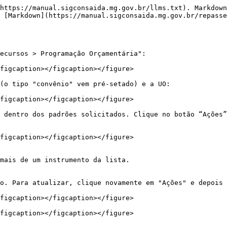
https://manual.sigconsaida.mg.gov.br/llms.txt). Markdown
 [Markdown](https://manual.sigconsaida.mg.gov.br/repasse
ecursos > Programação Orçamentária":

figcaption></figcaption></figure>

(o tipo "convênio" vem pré-setado) e a UO:

figcaption></figcaption></figure>

 dentro dos padrões solicitados. Clique no botão “Ações”
figcaption></figcaption></figure>

mais de um instrumento da lista.

o. Para atualizar, clique novamente em "Ações" e depois 
figcaption></figcaption></figure>
