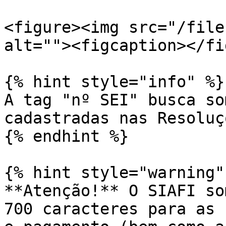
<figure><img src="/file
alt=""><figcaption></fi
{% hint style="info" %}

A tag "nº SEI" busca so
cadastradas nas Resoluç
{% endhint %}

{% hint style="warning" 
**Atenção!** O SIAFI so
700 caracteres para as 