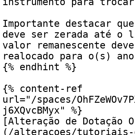
instrumento para trocar
Importante destacar que
deve ser zerada até o l
valor remanescente deve
realocado para o(s) ano
{% endhint %}

{% content-ref 
url="/spaces/OhFZeWOv7P
j6XQvcBMyx" %}

[Alteração de Dotação O
(/alteracoes/tutoriais-