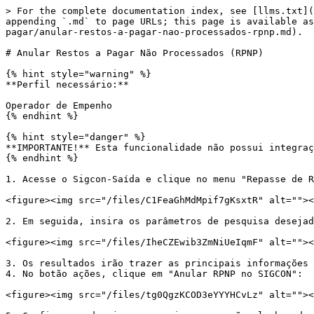
> For the complete documentation index, see [llms.txt](
appending `.md` to page URLs; this page is available as
pagar/anular-restos-a-pagar-nao-processados-rpnp.md).

# Anular Restos a Pagar Não Processados (RPNP)

{% hint style="warning" %}

**Perfil necessário:**

Operador de Empenho

{% endhint %}

{% hint style="danger" %}

**IMPORTANTE!** Esta funcionalidade não possui integraç
{% endhint %}

1. Acesse o Sigcon-Saída e clique no menu "Repasse de R
<figure><img src="/files/C1FeaGhMdMpif7gKsxtR" alt=""><
2. Em seguida, insira os parâmetros de pesquisa desejad
<figure><img src="/files/IheCZEwib3ZmNiUeIqmF" alt=""><
3. Os resultados irão trazer as principais informações 
4. No botão ações, clique em "Anular RPNP no SIGCON":

<figure><img src="/files/tg0QgzKCOD3eYYYHCvLz" alt=""><