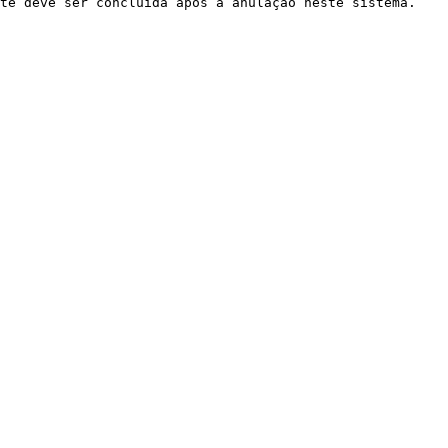
te deve ser concluída após a anulação neste sistema.
