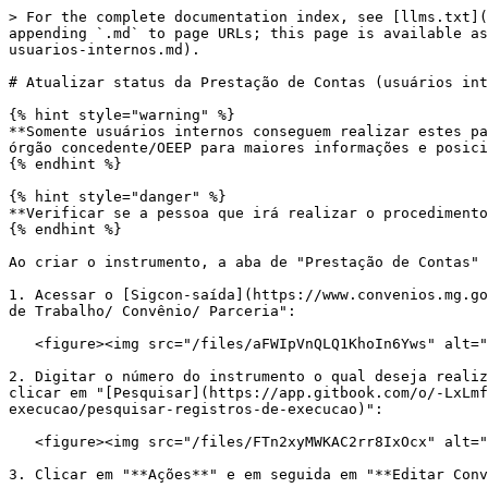
> For the complete documentation index, see [llms.txt](
appending `.md` to page URLs; this page is available as
usuarios-internos.md).

# Atualizar status da Prestação de Contas (usuários int
{% hint style="warning" %}

**Somente usuários internos conseguem realizar estes pa
órgão concedente/OEEP para maiores informações e posici
{% endhint %}

{% hint style="danger" %}

**Verificar se a pessoa que irá realizar o procedimento
{% endhint %}

Ao criar o instrumento, a aba de "Prestação de Contas" 
1. Acessar o [Sigcon-saída](https://www.convenios.mg.go
de Trabalho/ Convênio/ Parceria":

   <figure><img src="/files/aFWIpVnQLQ1KhoIn6Yws" alt=""><figcaption></figcaption></figure>

2. Digitar o número do instrumento o qual deseja realiz
clicar em "[Pesquisar](https://app.gitbook.com/o/-LxLmf
execucao/pesquisar-registros-de-execucao)":

   <figure><img src="/files/FTn2xyMWKAC2rr8IxOcx" alt=""><figcaption></figcaption></figure>

3. Clicar em "**Ações**" e em seguida em "**Editar Conv