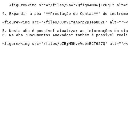
   <figure><img src="/files/9aWr7QfigNAM8wjLcRq1" alt=""><figcaption></figcaption></figure>

4. Expandir a aba "**Prestação de Contas**" do instrume
<figure><img src="/files/0JmVEYaA6rp2p1ep8D2F" alt=""><
5. Nesta aba é possível atualizar as informações do sta
6. Na aba "Documentos Anexados" também é possível reali