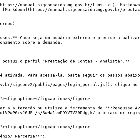
https://manual.sigconsaida.mg.gov.br/llms.txt). Markdown
 [Markdown](https://manual.sigconsaida.mg.gov.br/prestac
ernos)

ssos.** Caso seja um usuário externo e precise atualizar
onamento sobre a demanda.

 possui o perfil "Prestação de Contas - Analista".**

é ativada. Para acessá-la, basta seguir os passos abaixo
v.br/sigconv2/public/pages/login_portal.jsf), clique no 
ar a alteração ou utilize a ferramenta de "**Pesquisa Av
utVPwPGivJGUF-/s/RwHa1lwPDYVTV20Pdgjk/tutoriais-or-regis
ênio/ Parceria**":
