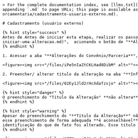
> For the complete documentation index, see [llms.txt](
appending `.md` to page URLs; this page is available as
orcamentaria/cadastramento-usuario-externo.md).

# Cadastramento (usuário externo)

{% hint style="success" %}

Antes de Antes de iniciar esta etapa, realizar os passo
iniciar-uma-alteracao.md)",  acionando o botão de "**Al
{% endhint %}

1. Acessar a aba "**Alterações do Convênio/Parceria**",
<figure><img src="/files/iPe5nIaZtCKLHad8DibM" alt=""><
2. Preencher/ alterar título da alteração na aba "**Inf
<figure><img src="/files/02Ey1Jld2rHcXdaTzsjo" alt=""><
{% hint style="danger" %}

O preenchimento do "Título da Alteração" **não altera**
{% endhint %}

{% hint style="warning" %}

Apesar do preenchimento do "**Título da Alteração**" nã
esse preenchimento de forma adequada **é aconselhável**
identificação do que de fato foi alterado. Esse título 
{% endhint %}
