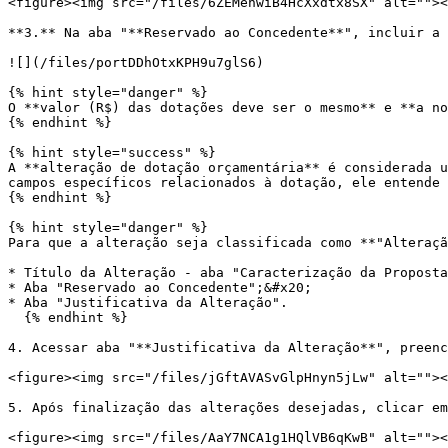
<figure><img src="/files/6ZEMenwiB4HcXxdtx8SX" alt=""><
**3.** Na aba "**Reservado ao Concedente**", incluir a 
![](/files/portDDhOtxKPH9u7glS6)

{% hint style="danger" %}

O **valor (R$) das dotações deve ser o mesmo** e **a no
{% endhint %}

{% hint style="success" %}

A **alteração de dotação orçamentária** é considerada u
campos específicos relacionados à dotação, ele entende 
{% endhint %}

{% hint style="danger" %}

Para que a alteração seja classificada como **"Alteraçã
* Título da Alteração - aba "Caracterização da Proposta
* Aba "Reservado ao Concedente";&#x20;

* Aba "Justificativa da Alteração".

  {% endhint %}

4. Acessar aba "**Justificativa da Alteração**", preenc
<figure><img src="/files/jGftAVASvGlpHnyn5jLw" alt=""><
5. Após finalização das alterações desejadas, clicar em
<figure><img src="/files/AaY7NCA1g1HQlVB6qKwB" alt=""><