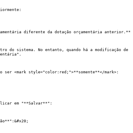
iormente:

amentária diferente da dotação orçamentária anterior.**

tro do sistema. No entanto, quando há a modificação de 
entária".

o ser <mark style="color:red;">**somente**</mark>:

licar em "**Salvar**":

ão**":&#x20;
