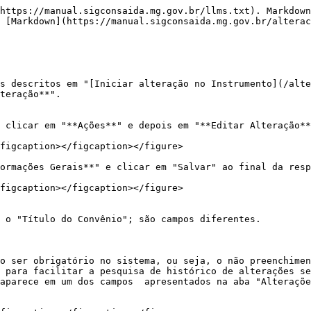
https://manual.sigconsaida.mg.gov.br/llms.txt). Markdown
 [Markdown](https://manual.sigconsaida.mg.gov.br/alterac
s descritos em "[Iniciar alteração no Instrumento](/alte
teração**".

 clicar em "**Ações**" e depois em "**Editar Alteração**
figcaption></figcaption></figure>

ormações Gerais**" e clicar em "Salvar" ao final da resp
figcaption></figcaption></figure>

 o "Título do Convênio"; são campos diferentes.

o ser obrigatório no sistema, ou seja, o não preenchimen
 para facilitar a pesquisa de histórico de alterações se
aparece em um dos campos  apresentados na aba "Alteraçõe