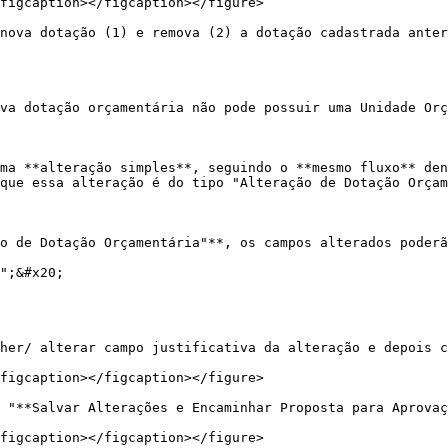
figcaption></figcaption></figure>

nova dotação (1) e remova (2) a dotação cadastrada anter
va dotação orçamentária não pode possuir uma Unidade Orç
ma **alteração simples**, seguindo o **mesmo fluxo** den
que essa alteração é do tipo "Alteração de Dotação Orçam
o de Dotação Orçamentária"**, os campos alterados poderã
";&#x20;

her/ alterar campo justificativa da alteração e depois c
figcaption></figcaption></figure>

 "**Salvar Alterações e Encaminhar Proposta para Aprovaç
figcaption></figcaption></figure>
