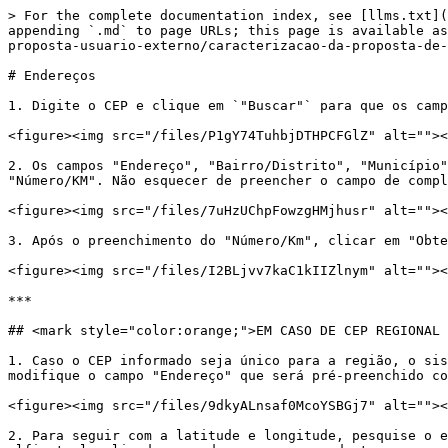
> For the complete documentation index, see [llms.txt](
appending `.md` to page URLs; this page is available as
proposta-usuario-externo/caracterizacao-da-proposta-de-
# Endereços

1. Digite o CEP e clique em `"Buscar"` para que os camp
<figure><img src="/files/P1gY74TuhbjDTHPCFGlZ" alt=""><
2. Os campos "Endereço", "Bairro/Distrito", "Município"
"Número/KM". Não esquecer de preencher o campo de compl
<figure><img src="/files/7uHzUChpFowzgHMjhusr" alt=""><
3. Após o preenchimento do "Número/Km", clicar em "Obte
<figure><img src="/files/I2BLjvv7kaC1kIIZlnym" alt=""><
***

## <mark style="color:orange;">EM CASO DE CEP REGIONAL 
1. Caso o CEP informado seja único para a região, o sis
modifique o campo "Endereço" que será pré-preenchido co
<figure><img src="/files/9dkyALnsaf0McoYSBGj7" alt=""><
2. Para seguir com a latitude e longitude, pesquise o e