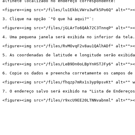
alfinete localizado no endereço correspondente:

<figure><img src="/files/lu1EkbLVWru3wFk5Po6Q" alt=""><
3. Clique na opção `"O que há aqui?"`:

<figure><img src="/files/jGLArTo6QAk72C3TnnqP" alt=""><
4. Uma pequena janela será exibida no inferior da tela.
<figure><img src="/files/RvMOvqF2v8au1QAlhADf" alt=""><
5. As coordenadas de latitude e longitude serão exibida
<figure><img src="/files/LeB9Dn0oLBpYnHSTJFy6" alt=""><
6. Copie os dados e preencha corretamente os campos de 
<figure><img src="/files/fhqzp7mRx1s3yp9psvKt" alt="" w
7. O endereço salvo será exibido na "Lista de Endereços