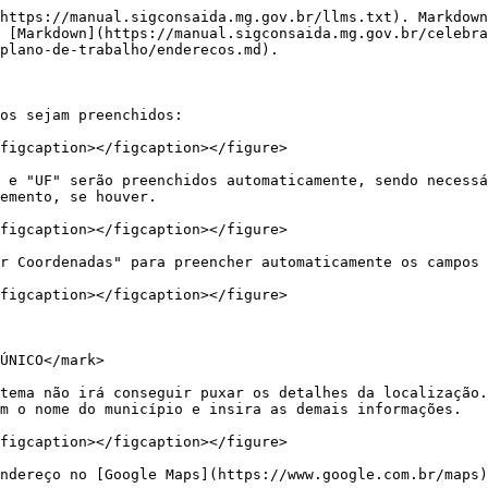
https://manual.sigconsaida.mg.gov.br/llms.txt). Markdown
 [Markdown](https://manual.sigconsaida.mg.gov.br/celebra
plano-de-trabalho/enderecos.md).

os sejam preenchidos:

figcaption></figcaption></figure>

 e "UF" serão preenchidos automaticamente, sendo necessá
emento, se houver.

figcaption></figcaption></figure>

r Coordenadas" para preencher automaticamente os campos 
figcaption></figcaption></figure>

ÚNICO</mark>

tema não irá conseguir puxar os detalhes da localização.
m o nome do município e insira as demais informações.

figcaption></figcaption></figure>

ndereço no [Google Maps](https://www.google.com.br/maps)