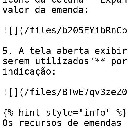
valor da emenda:

![](/files/b205EYibRnCp
5. A tela aberta exibir
serem utilizados"** por
indicação:

![](/files/BTwE7qv3zeZ0
{% hint style="info" %}

Os recursos de emendas 