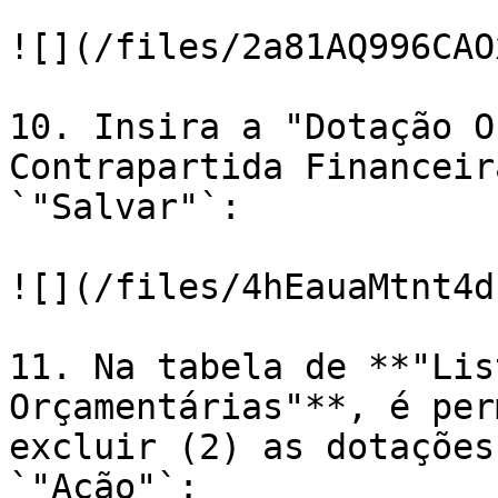
![](/files/2a81AQ996CAO
10. Insira a "Dotação O
Contrapartida Financeir
`"Salvar"`:

![](/files/4hEauaMtnt4d
11. Na tabela de **"Lis
Orçamentárias"**, é per
excluir (2) as dotações
`"Ação"`:
