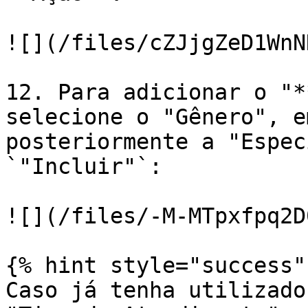
![](/files/cZJjgZeD1WnN
12. Para adicionar o "*
selecione o "Gênero", e
posteriormente a "Espec
`"Incluir"`:

![](/files/-M-MTpxfpq2D
{% hint style="success" 
Caso já tenha utilizado