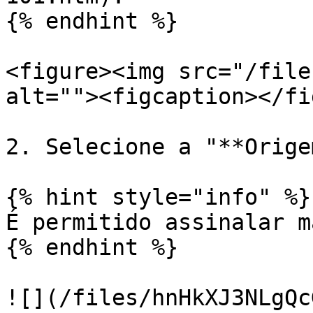
{% endhint %}

<figure><img src="/file
alt=""><figcaption></fi
2. Selecione a "**Orige
{% hint style="info" %}

É permitido assinalar m
{% endhint %}

![](/files/hnHkXJ3NLgQc