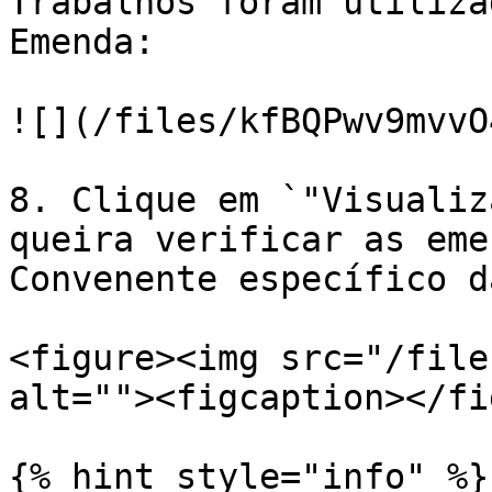
Trabalhos foram utiliza
Emenda:

![](/files/kfBQPwv9mvvO
8. Clique em `"Visualiz
queira verificar as eme
Convenente específico d
<figure><img src="/file
alt=""><figcaption></fi
{% hint style="info" %}
