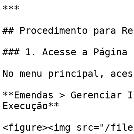
***

## Procedimento para Re
### 1. Acesse a Página 
No menu principal, acess
**Emendas > Gerenciar I
Execução**

<figure><img src="/file