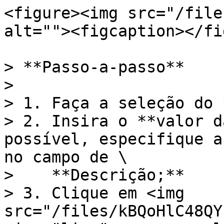
<figure><img src="/file
alt=""><figcaption></fi
> **Passo-a-passo**

>

> 1. Faça a seleção do 
> 2. Insira o **valor d
possível, especifique a
no campo de \

>    **Descrição;**

> 3. Clique em <img 
src="/files/kBQoHlC48QY