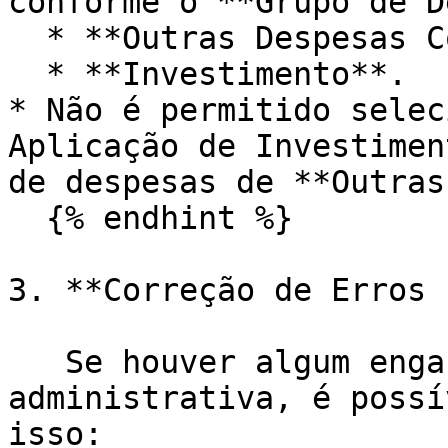
conforme o **Grupo de D
  * **Outras Despesas Correntes**.

  * **Investimento**.

* Não é permitido selec
Aplicação de Investimen
de despesas de **Outras
  {% endhint %}

3. **Correção de Erros 
   Se houver algum engano ao adicionar uma unidade 
administrativa, é possí
isso:
